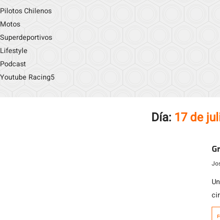
Pilotos Chilenos
Motos
Superdeportivos
Lifestyle
Podcast
Youtube Racing5
Día:
17 de ju
Gr
Jo
Un
ci
bi
F