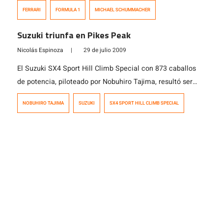
próximos grandes premios de Fórmula 1 hasta que el
FERRARI
FORMULA 1
MICHAEL SCHUMMACHER
brasileño pueda retornar a la competencia. El siete
veces campeón del mundo, quien se retiró de la
Suzuki triunfa en Pikes Peak
Fórmula 1 a fines de 2006 se incorporará a un
Nicolás Espinoza
|
29 de julio 2009
entrenamiento especial […]
El Suzuki SX4 Sport Hill Climb Special con 873 caballos
de potencia, piloteado por Nobuhiro Tajima, resultó ser
el legítimo vencedor de una nueva versión de la
NOBUHIRO TAJIMA
SUZUKI
SX4 SPORT HILL CLIMB SPECIAL
internacionalmente conocida carrera Pikes Peak Hill
Climb, también conocida como la “Carrera a las nubes”.
Dicha carrera es el segundo evento automovilístico más
antiguo de Estados Unidos (se […]