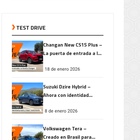
TEST DRIVE
Changan New CS15 Plus –
La puerta de entrada a la
familia Changan
18 de enero 2026
Suzuki Dzire Hybrid –
Ahora con identidad
propia y mayor
8 de enero 2026
rendimiento
Volkswagen Tera –
Creado en Brasil para