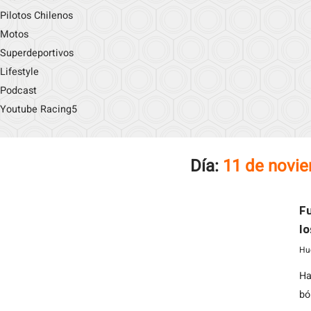
Pilotos Chilenos
Motos
Superdeportivos
Lifestyle
Podcast
Youtube Racing5
Día:
11 de novi
Fu
l
Hu
Ha
bó