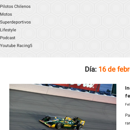
Pilotos Chilenos
Motos
Superdeportivos
Lifestyle
Podcast
Youtube Racing5
Día:
16 de feb
In
fe
l
Fe
Pa
ra