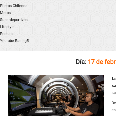
Pilotos Chilenos
Motos
Superdeportivos
Lifestyle
Podcast
Youtube Racing5
Día:
17 de feb
J
sa
G
Fe
De
es