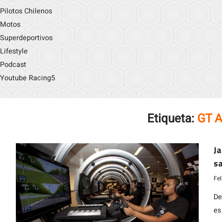
Pilotos Chilenos
Motos
Superdeportivos
Lifestyle
Podcast
Youtube Racing5
Etiqueta:
GT 
J
sa
G
Fe
De
es