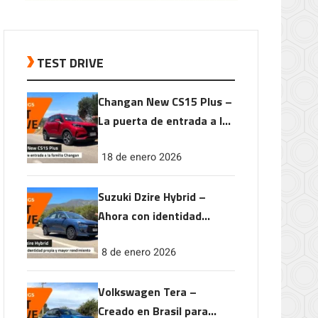
TEST DRIVE
Changan New CS15 Plus –
La puerta de entrada a la
familia Changan
18 de enero 2026
Suzuki Dzire Hybrid –
Ahora con identidad
propia y mayor
8 de enero 2026
rendimiento
Volkswagen Tera –
Creado en Brasil para