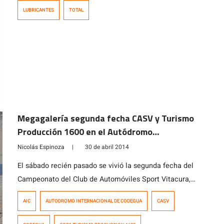
el país. Este año ha tomado la decisión de comenzar a
LUBRICANTES
TOTAL
producir localmente su gama de lubricantes con la
última certificación API (de sus siglas en ingles
American Petroleum Institute): API SN. Esta tecnología
[…]
Megagalería segunda fecha CASV y Turismo
Producción 1600 en el Autódromo
Internacional de Codegua
Nicolás Espinoza
|
30 de abril 2014
El sábado recién pasado se vivió la segunda fecha del
Campeonato del Club de Automóviles Sport Vitacura,
más conocido como CASV entre los amantes de los
AIC
AUTODROMO INTERNACIONAL DE CODEGUA
CASV
clásicos de gran potencia, donde también comparten
pista con la incipiente categoría Turismo Producción