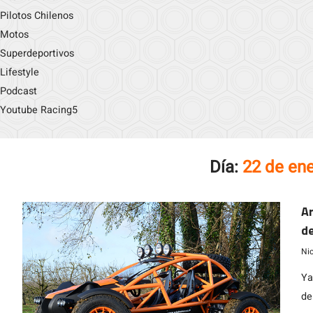
Pilotos Chilenos
Motos
Superdeportivos
Lifestyle
Podcast
Youtube Racing5
Día:
22 de en
Ar
de
Ni
Ya
de