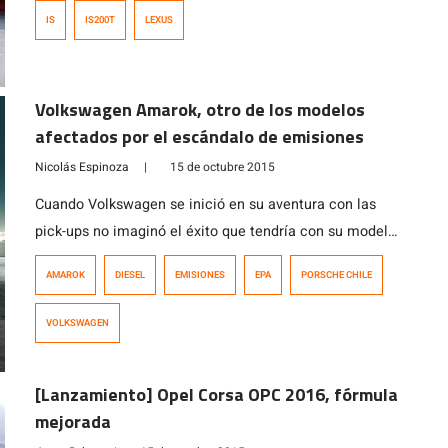
trata del IS200 turbo, un sedán de lujo de renovado
IS
IS200T
LEXUS
diseño y potente motor de 2.0 litros turbo, capaz de
generar una potencia de 245 caballos de fuerza. “Este
modelo continu?a con nuestros esfuerzos de […]
Volkswagen Amarok, otro de los modelos
afectados por el escándalo de emisiones
Nicolás Espinoza
|
15 de octubre 2015
Cuando Volkswagen se inició en su aventura con las
pick-ups no imaginó el éxito que tendría con su modelo
Amarok, el que tuvo además una poderosa estrategia de
AMAROK
DIESEL
EMISIONES
EPA
PORSCHE CHILE
marketing apoyando al equipo de la marca alemana en
el Dakar 2011. Hoy el panorama es diametralmente
VOLKSWAGEN
opuesto para la pick up de Volkswagen, pues el Grupo
[…]
[Lanzamiento] Opel Corsa OPC 2016, fórmula
mejorada