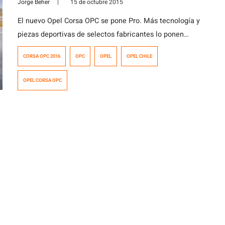
Jorge Beher
|
15 de octubre 2015
El nuevo Opel Corsa OPC se pone Pro. Más tecnología y
piezas deportivas de selectos fabricantes lo ponen
como uno de los Hot Hatches más pisteros del país.
CORSA OPC 2016
OPC
OPEL
OPEL CHILE
OPEL CORSA OPC