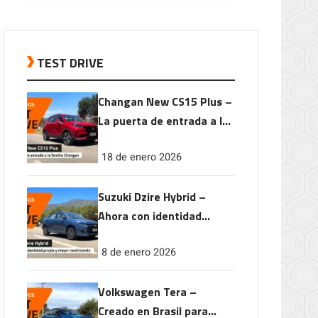
TEST DRIVE
Changan New CS15 Plus –
La puerta de entrada a la
familia Changan
18 de enero 2026
Suzuki Dzire Hybrid –
Ahora con identidad
propia y mayor
8 de enero 2026
rendimiento
Volkswagen Tera –
Creado en Brasil para