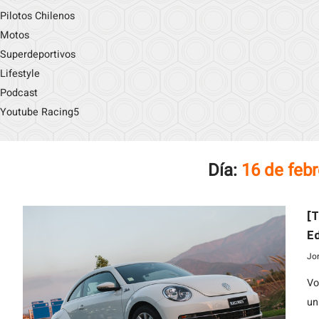
Pilotos Chilenos
Motos
Superdeportivos
Lifestyle
Podcast
Youtube Racing5
Día:
16 de feb
[T
Ed
Jo
Vo
un