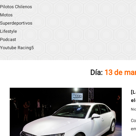
Pilotos Chilenos
Motos
Superdeportivos
Lifestyle
Podcast
Youtube Racing5
Día:
13 de ma
[L
el
Ni
Co
em