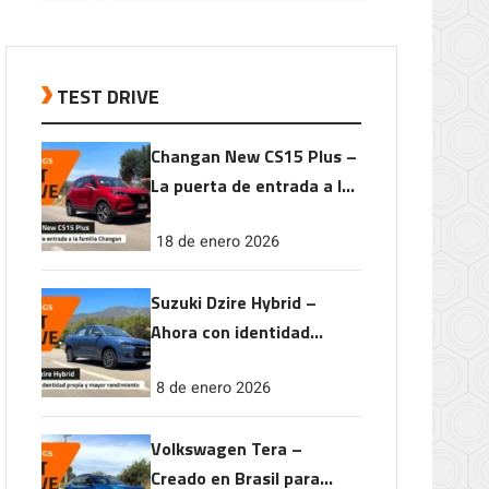
TEST DRIVE
Changan New CS15 Plus –
La puerta de entrada a la
familia Changan
18 de enero 2026
Suzuki Dzire Hybrid –
Ahora con identidad
propia y mayor
8 de enero 2026
rendimiento
Volkswagen Tera –
Creado en Brasil para