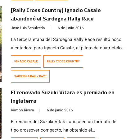
[Rally Cross Country] Ignacio Casale
abandonó el Sardegna Rally Race
Jose Luis Sepulveda
|
6 de junio 2016
La tercera etapa del Sardegna Rally Race resultó poco
alentadora para Ignacio Casale, el piloto de cuatriciclos
sufrió un desperfecto en el motor a dos kilómetros de
IGNACIO CASALE
RALLY CROSS COUNTRY
llegar a la meta que lo dejó fuera de la tercera fecha de
la Copa Mundial, el problema se suscitó en el nuevo
SARDEGNA RALLY RACE
desarrollo electrónico que estaba probando. […]
El renovado Suzuki Vitara es premiado en
Inglaterra
Ramón Rivera
|
6 de junio 2016
El renacer del Suzuki Vitara, ahora en un formato de
tipo crossover compacto, ha obtenido el
reconocimiento del portal británico Honest John como