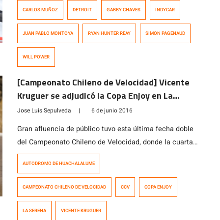
carreras sin ganar. En un día que empezó complicado
CARLOS MUÑOZ
DETROIT
GABBY CHAVES
INDYCAR
para el australiano luego de ser penalizado en
clasificación por bloquear y que elimino su tiempo de
JUAN PABLO MONTOYA
RYAN HUNTER REAY
SIMON PAGENAUD
clasificación en lo que pudo haber […]
WILL POWER
[Campeonato Chileno de Velocidad] Vicente
Kruguer se adjudicó la Copa Enjoy en La
Serena
Jose Luis Sepulveda
|
6 de junio 2016
Gran afluencia de público tuvo esta última fecha doble
del Campeonato Chileno de Velocidad, donde la cuarta
región fue nuevamente la encargada de dar tribuna al
AUTODROMO DE HUACHALALUME
deporte motor. La jornada estuvo marcada por el gran
desempeño de Vicente Kruger, quien sobre su Yamaha
CAMPEONATO CHILENO DE VELOCIDAD
CCV
COPA ENJOY
se llevó la preciada Copa Enjoy del torneo en la
categoría Sport […]
LA SERENA
VICENTE KRUGUER