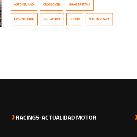
AUTO DEL AÑO
CROSSOVER
GRAN BRETAÑA
«Auto del Año 2016», en base a las votaciones del
público de la página. Al respecto, Dan Harrison editor de
HONEST JOHN
INGLATERRA
SUZUKI
SUZUKI VITARA
Honest John, señala: «Nuestros lectores nos dicen que
quieren autos prácticos, bien […]
RACING5-ACTUALIDAD MOTOR