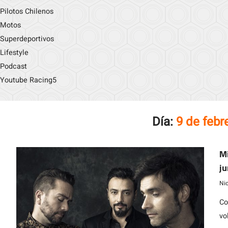
Pilotos Chilenos
Motos
Superdeportivos
Lifestyle
Podcast
Youtube Racing5
Día:
9 de febr
Mi
ju
Ni
Co
vo