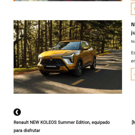
m
n
q
N
j
Ni
E
e
c
d
d
Renault NEW KOLEOS Summer Edition, equipado
[
para disfrutar