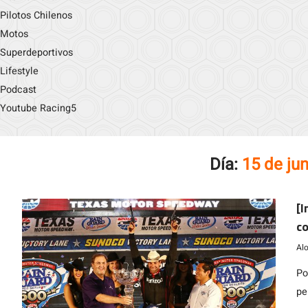
Pilotos Chilenos
Motos
Superdeportivos
Lifestyle
Podcast
Youtube Racing5
Día:
15 de ju
[I
co
Al
Po
pe