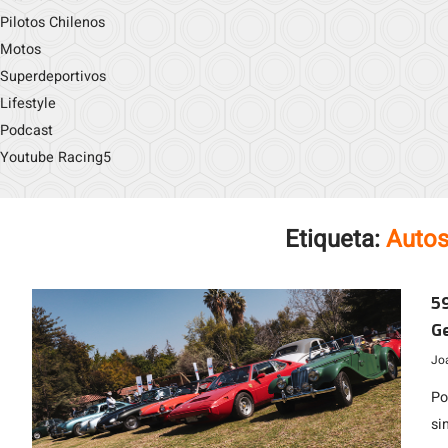
Pilotos Chilenos
Motos
Superdeportivos
Lifestyle
Podcast
Youtube Racing5
Etiqueta:
Autos
59
G
Jo
Po
si