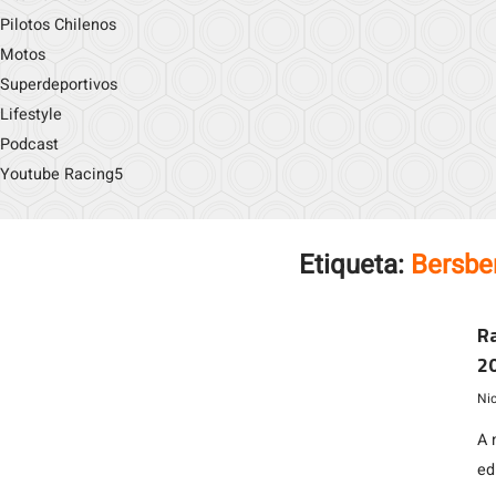
Pilotos Chilenos
Motos
Superdeportivos
Lifestyle
Podcast
Youtube Racing5
Etiqueta:
Bersbe
Ra
2
Ni
A 
ed