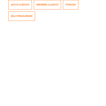
Schloss Bensberg en la ciudad de Bergisches Gladbach
AUTOS CLÁSICOS
BERSBERG CLASSICS
PORSCHE
en el oeste de Alemania. Entre los vehículos
participantes no pudieron faltar clásicos de Porsche
RALLY REGULARIDAD
como el 904 Carrera GTS. Todo un espectáculo para los
aficionados a los […]