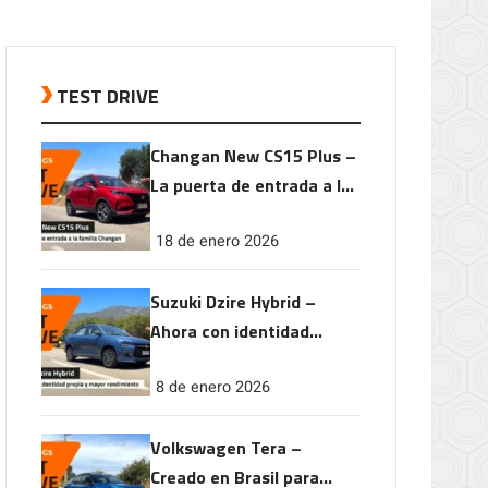
TEST DRIVE
Changan New CS15 Plus –
La puerta de entrada a la
familia Changan
18 de enero 2026
Suzuki Dzire Hybrid –
Ahora con identidad
propia y mayor
8 de enero 2026
rendimiento
Volkswagen Tera –
Creado en Brasil para