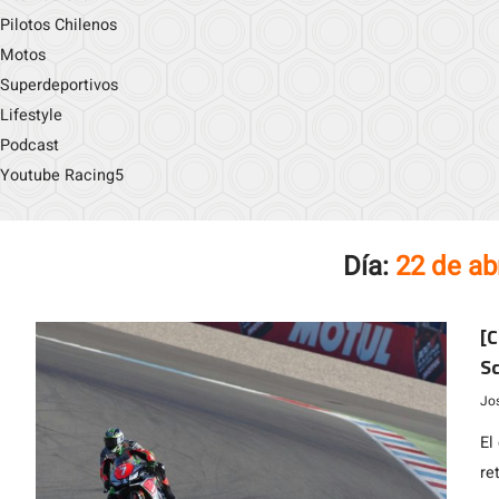
Pilotos Chilenos
Motos
Superdeportivos
Lifestyle
Podcast
Youtube Racing5
Día:
22 de ab
[C
Sc
Jo
El
re