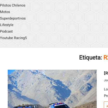
Pilotos Chilenos
Motos
Superdeportivos
Lifestyle
Podcast
Youtube Racing5
Etiqueta:
R
[R
Jo
Lo
Pr
Ca
A