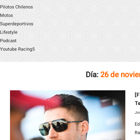
Pilotos Chilenos
Motos
Superdeportivos
Lifestyle
Podcast
Youtube Racing5
Día:
26 de novi
[F
Te
t
Jo
Ed
Ra