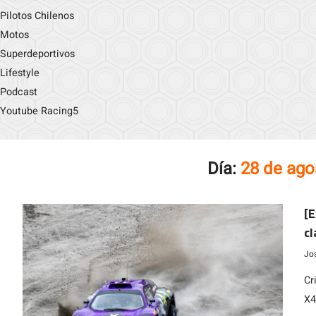
Pilotos Chilenos
Motos
Superdeportivos
Lifestyle
Podcast
Youtube Racing5
Día:
28 de ago
[E
cl
G
Jo
Cr
X4