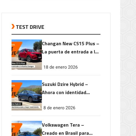
TEST DRIVE
Changan New CS15 Plus –
La puerta de entrada a la
familia Changan
18 de enero 2026
Suzuki Dzire Hybrid –
Ahora con identidad
propia y mayor
8 de enero 2026
rendimiento
Volkswagen Tera –
Creado en Brasil para