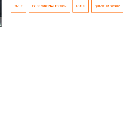
modelos de Lotus: Elise Sport 240, el Elise Cup 250 y del
765 LT
EXIGE 390 FINAL EDITION
LOTUS
QUANTUM GROUP
Exige 390, y el primer SUV de Aston Martin el DBX,
durante el año, se suma la llegada del imponente
McLaren 765LT, modelo […]