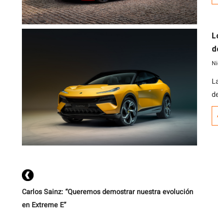
c
s
L
t
d
br
Ni
L
d
s
pr
e
u
qu
Carlos Sainz: “Queremos demostrar nuestra evolución
en Extreme E”