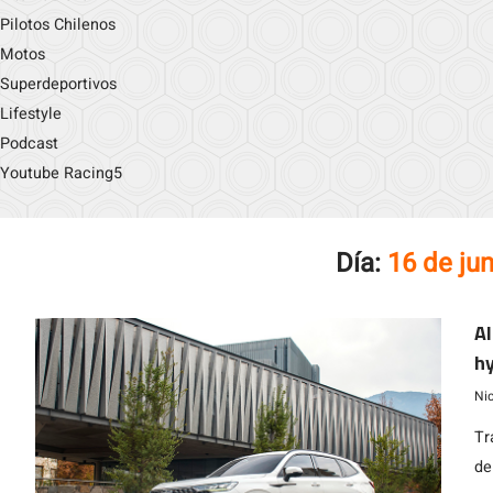
Pilotos Chilenos
Motos
Superdeportivos
Lifestyle
Podcast
Youtube Racing5
Día:
16 de ju
All
hyb
co
Ni
Tr
de