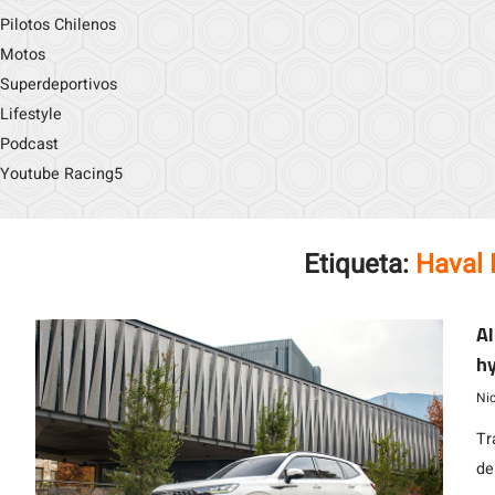
Pilotos Chilenos
Motos
Superdeportivos
Lifestyle
Podcast
Youtube Racing5
Etiqueta:
Haval 
All
hyb
co
Ni
Tr
de