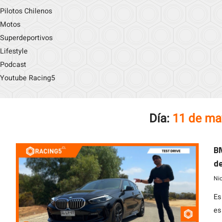
Pilotos Chilenos
Motos
Superdeportivos
Lifestyle
Podcast
Youtube Racing5
Día:
11 de ma
BM
d
Ni
Es
es