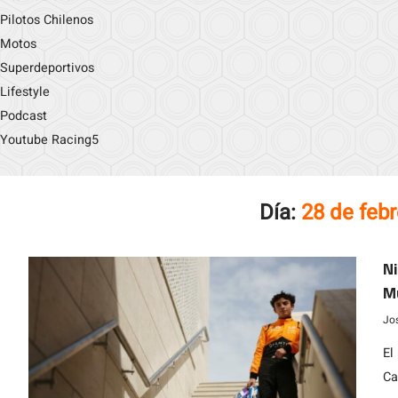
Pilotos Chilenos
Motos
Superdeportivos
Lifestyle
Podcast
Youtube Racing5
Día:
28 de feb
Ni
Mu
Jo
El
Ca