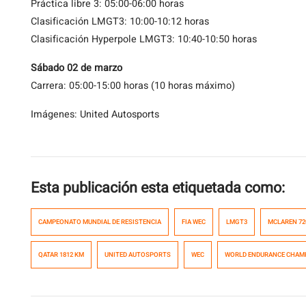
Práctica libre 3: 05:00-06:00 horas
Clasificación LMGT3: 10:00-10:12 horas
Clasificación Hyperpole LMGT3: 10:40-10:50 horas
Sábado 02 de marzo
Carrera: 05:00-15:00 horas (10 horas máximo)
Imágenes: United Autosports
Esta publicación esta etiquetada como:
CAMPEONATO MUNDIAL DE RESISTENCIA
FIA WEC
LMGT3
MCLAREN 72
QATAR 1812 KM
UNITED AUTOSPORTS
WEC
WORLD ENDURANCE CHAM