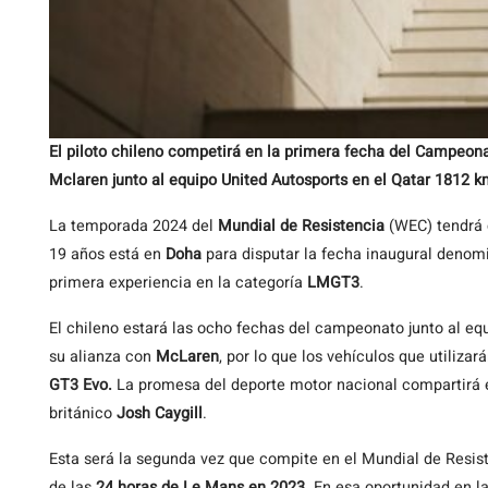
El piloto chileno competirá en la primera fecha del Campeo
Mclaren junto al equipo United Autosports en el Qatar 1812 k
La temporada 2024 del
Mundial de Resistencia
(WEC) tendrá 
19 años está en
Doha
para disputar la fecha inaugural deno
primera experiencia en la categoría
LMGT3
.
El chileno estará las ocho fechas del campeonato junto al e
su alianza con
McLaren
, por lo que los vehículos que utilizar
GT3 Evo.
La promesa del deporte motor nacional compartirá 
británico
Josh Caygill
.
Esta será la segunda vez que compite en el Mundial de Resis
de las
24 horas de Le Mans en 2023.
En esa oportunidad en l