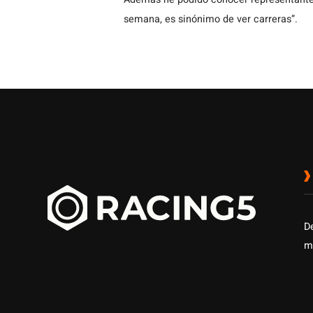
semana, es sinónimo de ver carreras”.
D
m