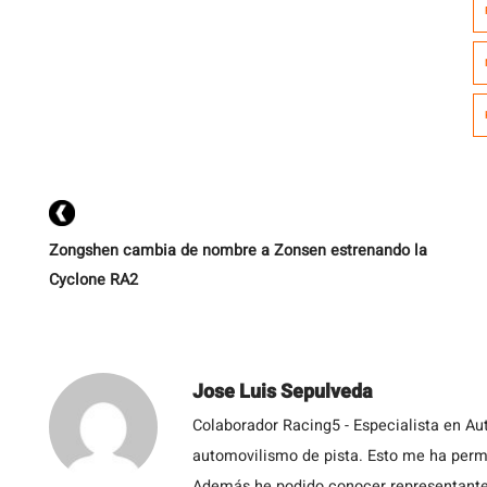
p
u
Zongshen cambia de nombre a Zonsen estrenando la
Cyclone RA2
Jose Luis Sepulveda
Colaborador Racing5 - Especialista en Au
automovilismo de pista. Esto me ha permit
Además he podido conocer representantes