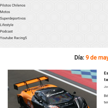
Pilotos Chilenos
Motos
Superdeportivos
Lifestyle
Podcast
Youtube Racing5
Día:
9 de ma
Es
te
Jo
Bé
te