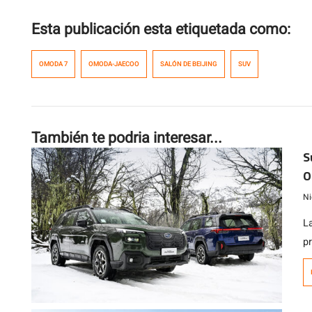
Esta publicación esta etiquetada como:
OMODA 7
OMODA-JAECOO
SALÓN DE BEIJING
SUV
También te podria interesar...
S
O
m
Ni
L
p
ac
r
C