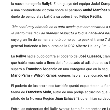
la nueva categoría
Rally3
. El uruguayo del equipo
Jadaf Comp
a una contundente victoria sobre el peruano
André Martínez
y
duelo de penquistas batió a su coterráneo
Felipe Padilla
.
“Me sentí muy cómodo en el auto desde que comenzamos a prob
lo siento más fácil de manejar respecto a lo que habituaba ha
cuyo gran fin de semana anotó como punto peak el tramo 7 de 
general batiendo a los pilotos de la RC2 Alberto Heller y Emili
En
Rally4
nadie pudo contra el poderío de
José Quezada
, cla
que había mostrado a fines del año pasado al adjudicarse su 
superó a
Francisco Ascencio
en una categoría que en la segu
Mario Parra
y
Wilson Ramos
, quienes habían abandonado en l
El poderío de los osorninos también quedó expuesto en la fl
faena de
Francisco Mohr
, autor de una prolija actuación que 
piloto de la Novena Región
Juan Echavarri
, quien hizo su deb
Entre las categorías del Rally Avosur, también presentes en L