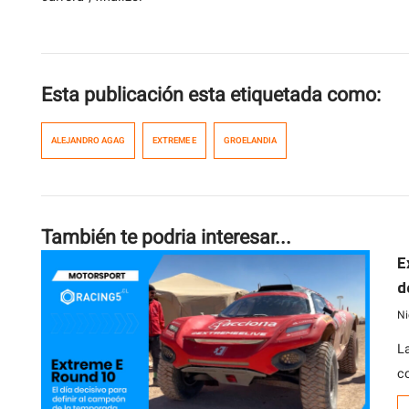
Esta publicación esta etiquetada como:
ALEJANDRO AGAG
EXTREME E
GROELANDIA
También te podria interesar...
E
d
Ni
L
c
e