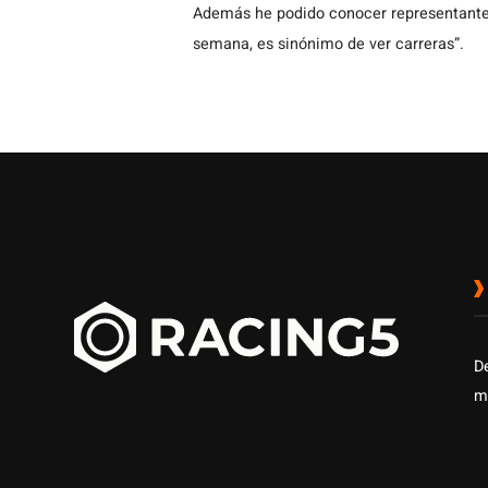
Además he podido conocer representantes
semana, es sinónimo de ver carreras”.
D
m