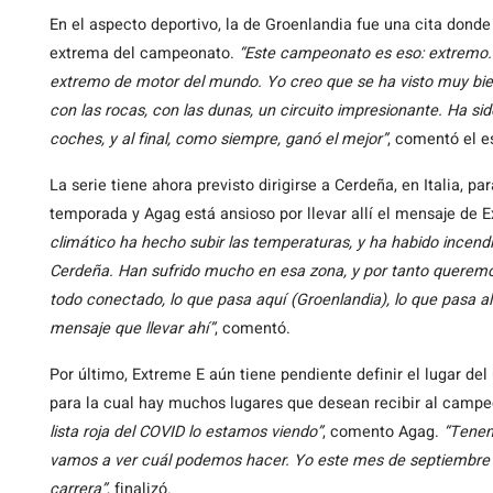
En el aspecto deportivo, la de Groenlandia fue una cita dond
extrema del campeonato.
“Este campeonato es eso: extremo.
extremo de motor del mundo. Yo creo que se ha visto muy bien 
con las rocas, con las dunas, un circuito impresionante. Ha sid
coches, y al final, como siempre, ganó el mejor”
, comentó el e
La serie tiene ahora previsto dirigirse a Cerdeña, en Italia, pa
temporada y Agag está ansioso por llevar allí el mensaje de 
climático ha hecho subir las temperaturas, y ha habido incend
Cerdeña. Han sufrido mucho en esa zona, y por tanto queremo
todo conectado, lo que pasa aquí (Groenlandia), lo que pasa al
mensaje que llevar ahí”
, comentó.
Por último, Extreme E aún tiene pendiente definir el lugar de
para la cual hay muchos lugares que desean recibir al camp
lista roja del COVID lo estamos viendo”
, comento Agag.
“Tenem
vamos a ver cuál podemos hacer. Yo este mes de septiembre vo
carrera”
, finalizó.