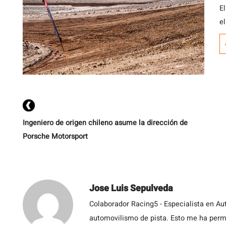
E
e
b
un
p
im
Ingeniero de origen chileno asume la dirección de
Porsche Motorsport
Jose Luis Sepulveda
Colaborador Racing5 - Especialista en Au
automovilismo de pista. Esto me ha permit