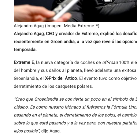
Alejandro Agag (Imagen: Media Extreme E)
Alejandro Agag, CEO y creador de Extreme, explicó los desafí
recientemente en Groenlandia, a la vez que reveló las opcion
temporada.
Extreme E
, la nueva categoría de coches de
off-road
100% eléc
del hombre y sus daños al planeta, llevó adelante una exitos
Groenlandia, el
X-Prix del Ártico
. El evento tuvo como objetivo
derretimiento de los casquetes polares.
“Creo que Groenlandia se convierte un poco en el símbolo de E
clásico. Es como nuestro Mónaco si fuéramos la Fórmula Uno.
pasando en el planeta, el derretimiento de los polos, el cambio
sobre lo que está pasando y a la vez para, con nuestra plataf
lejos posible”
, dijo Agag.