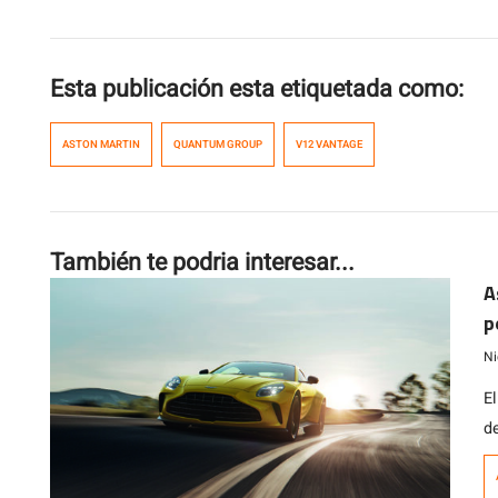
Esta publicación esta etiquetada como:
ASTON MARTIN
QUANTUM GROUP
V12 VANTAGE
También te podria interesar...
A
p
Ni
E
de
m
m