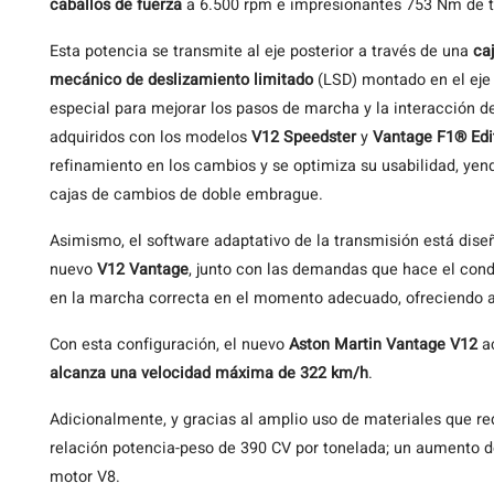
caballos de fuerza
a 6.500 rpm e impresionantes 753 Nm de to
Esta potencia se transmite al eje posterior a través de una
ca
mecánico de deslizamiento limitado
(LSD) montado en el eje 
especial para mejorar los pasos de marcha y la interacción 
adquiridos con los modelos
V12 Speedster
y
Vantage F1® Edi
refinamiento en los cambios y se optimiza su usabilidad, yen
cajas de cambios de doble embrague.
Asimismo, el software adaptativo de la transmisión está dise
nuevo
V12 Vantage
, junto con las demandas que hace el cond
en la marcha correcta en el momento adecuado, ofreciendo 
Con esta configuración, el nuevo
Aston Martin Vantage V12
a
alcanza una velocidad máxima de 322 km/h
.
Adicionalmente, y gracias al amplio uso de materiales que r
relación potencia-peso de 390 CV por tonelada; un aumento
motor V8.