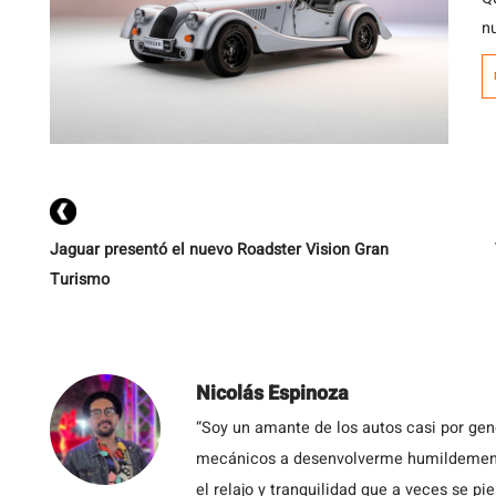
n
i
co
L
m
p
c
Jaguar presentó el nuevo Roadster Vision Gran
Turismo
Nicolás Espinoza
“Soy un amante de los autos casi por ge
mecánicos a desenvolverme humildemente 
el relajo y tranquilidad que a veces se pie