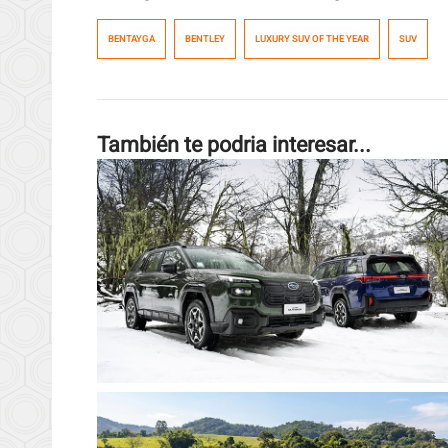
BENTAYGA
BENTLEY
LUXURY SUV OF THE YEAR
SUV
También te podria interesar...