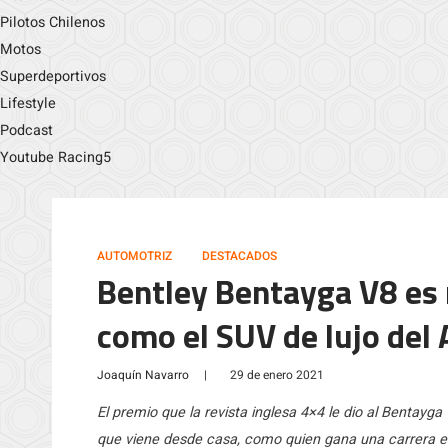
Pilotos Chilenos
Motos
Superdeportivos
Lifestyle
Podcast
Youtube Racing5
AUTOMOTRIZ
DESTACADOS
Bentley Bentayga V8 es 
como el SUV de lujo del
Joaquín Navarro
|
29 de enero 2021
El premio que la revista inglesa 4×4 le dio al Bentayg
que viene desde casa, como quien gana una carrera en 