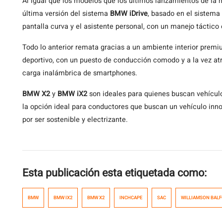
Al igual que los modelos que los ultimos lanzamientos de la
última versión del sistema
BMW iDrive
, basado en el sistema
pantalla curva y el asistente personal, con un manejo táctico e
Todo lo anterior remata gracias a un ambiente interior premium
deportivo, con un puesto de conducción comodo y a la vez at
carga inalámbrica de smartphones.
BMW X2
y
BMW iX2
son ideales para quienes buscan vehícul
la opción ideal para conductores que buscan un vehículo inn
por ser sostenible y electrizante.
Esta publicación esta etiquetada como:
BMW
BMW IX2
BMW X2
INCHCAPE
SAC
WILLIAMSON BAL