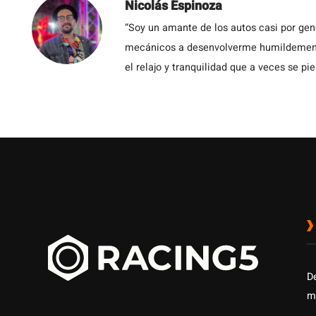
Nicolás Espinoza
“Soy un amante de los autos casi por ge
mecánicos a desenvolverme humildemente 
el relajo y tranquilidad que a veces se pie
D
m