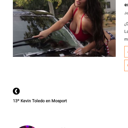
e
c
Jo
¿
L
m
13º Kevin Toledo en Mosport