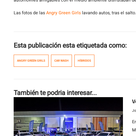
automóviles amigables con el medio ambiente disfrutaban de l
Las fotos de las
Angry Green Girls
lavando autos, tras el salto
Esta publicación esta etiquetada como:
ANGRY GREEN GRILS
CAR WASH
HÍBRIDOS
También te podria interesar...
V
Jo
E
M