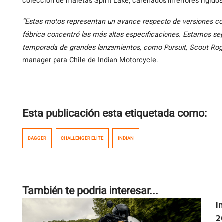
colección de maletas Spirit Lake, carenados inferiores rígid
“Estas motos representan un avance respecto de versiones com
fábrica concentró las más altas especificaciones. Estamos se
temporada de grandes lanzamientos, como Pursuit, Scout Rog
manager para Chile de Indian Motorcycle.
Esta publicación esta etiquetada como:
BAGGER
CHALLENGER ELITE
INDIAN
También te podria interesar...
I
2