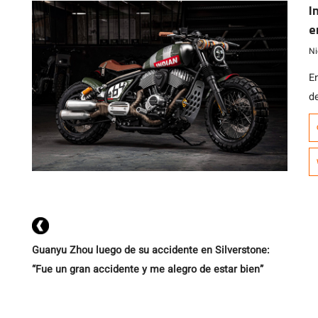
I
ex
e
Ni
E
d
at
Ma
q
la
Guanyu Zhou luego de su accidente en Silverstone:
“Fue un gran accidente y me alegro de estar bien”