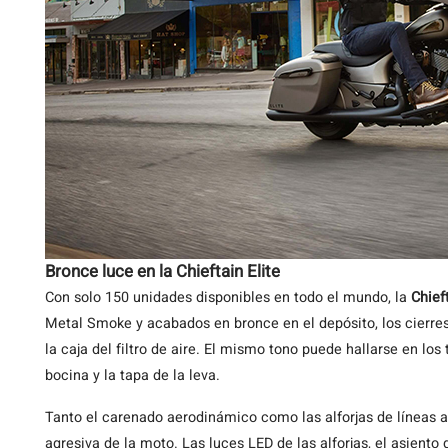
Bronce luce en la Chieftain Elite
Con solo 150 unidades disponibles en todo el mundo, la
Chieft
Metal Smoke y acabados en bronce en el depósito, los cierres de
la caja del filtro de aire. El mismo tono puede hallarse en los 
bocina y la tapa de la leva.
Tanto el carenado aerodinámico como las alforjas de líneas af
agresiva de la moto. Las luces LED de las alforjas, el asiento 