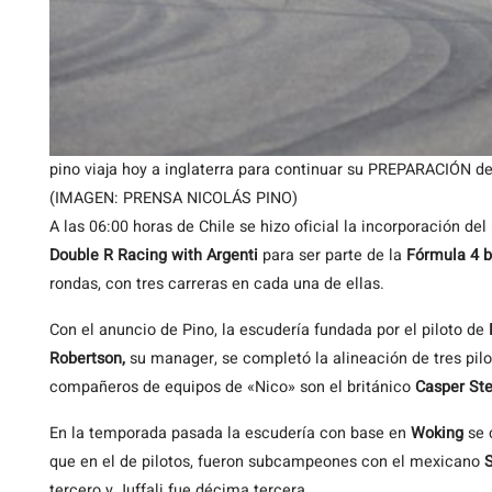
pino viaja hoy a inglaterra para continuar su PREPARACIÓN de
(IMAGEN: PRENSA NICOLÁS PINO)
A las 06:00 horas de Chile se hizo oficial la incorporación del
Double R Racing with Argenti
para ser parte de la
Fórmula 4 b
rondas, con tres carreras en cada una de ellas.
Con el anuncio de Pino, la escudería fundada por el piloto de
Robertson,
su manager, se completó la alineación de tres pilo
compañeros de equipos de «Nico» son el británico
Casper St
En la temporada pasada la escudería con base en
Woking
se 
que en el de pilotos, fueron subcampeones con el mexicano
S
tercero y Juffali fue décima tercera.