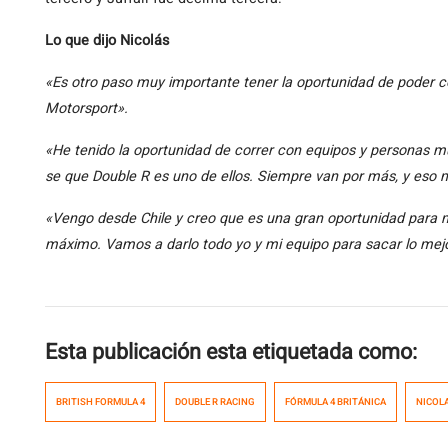
Lo que dijo Nicolás
«Es otro paso muy importante tener la oportunidad de poder co
Motorsport».
«He tenido la oportunidad de correr con equipos y personas mu
se que Double R es uno de ellos. Siempre van por más, y eso
«Vengo desde Chile y creo que es una gran oportunidad para m
máximo. Vamos a darlo todo yo y mi equipo para sacar lo mejo
Esta publicación esta etiquetada como:
BRITISH FORMULA 4
DOUBLE R RACING
FÓRMULA 4 BRITÁNICA
NICOL