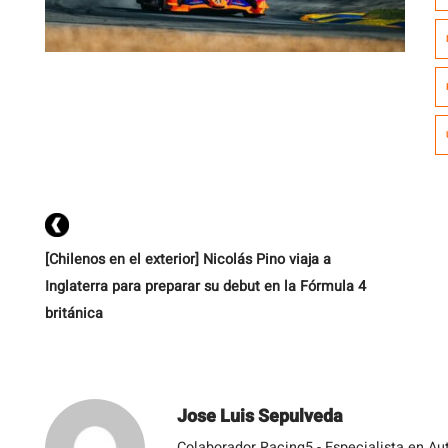
l
A
Mo
[Chilenos en el exterior] Nicolás Pino viaja a
Inglaterra para preparar su debut en la Fórmula 4
británica
Jose Luis Sepulveda
Colaborador Racing5 - Especialista en Au