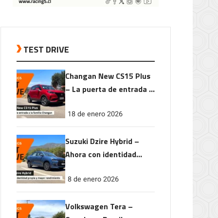
TEST DRIVE
Changan New CS15 Plus
– La puerta de entrada a
la familia Changan
18 de enero 2026
Suzuki Dzire Hybrid –
Ahora con identidad
propia y mayor
8 de enero 2026
rendimiento
Volkswagen Tera –