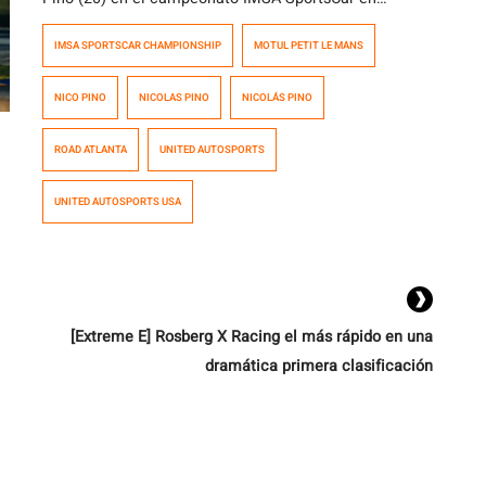
Estados Unidos. Ayer, Ben Keating, su coequipo, marcó
IMSA SPORTSCAR CHAMPIONSHIP
MOTUL PETIT LE MANS
la pole position para el LMP2 #2 del equipo United
Autosports USA en Road Atlanta (4.088 m) para lel
NICO PINO
NICOLAS PINO
NICOLÁS PINO
Motul Petit Le Mans, carrera en la que subió al […]
ROAD ATLANTA
UNITED AUTOSPORTS
UNITED AUTOSPORTS USA
[Extreme E] Rosberg X Racing el más rápido en una
dramática primera clasificación