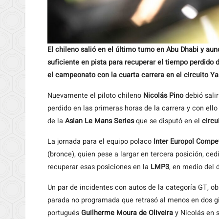
El chileno salió en el último turno en Abu Dhabi y au
suficiente en pista para recuperar el tiempo perdido 
el campeonato con la cuarta carrera en el circuito Y
Nuevamente el piloto chileno
Nicolás Pino
debió sali
perdido en las primeras horas de la carrera y con ell
de la
Asian Le Mans Series
que se disputó en el
circu
La jornada para el equipo polaco
Inter Europol Compe
(bronce), quien pese a largar en tercera posición, cedi
recuperar esas posiciones en la
LMP3
, en medio del 
Un par de incidentes con autos de la categoría GT, obl
parada no programada que retrasó al menos en dos gir
portugués
Guilherme Moura de Oliveira
y Nicolás en 