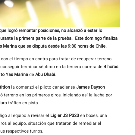
nque logró remontar posiciones, no alcanzó a estar lo
durante la primera parte de la prueba.
Este domingo finaliza
as Marina que se disputa desde las 9:30 horas de Chile.
r con el tiempo en contra para tratar de recuperar terreno
o conseguir terminar séptimo en la tercera carrera de
4 horas
ito
Yas Marina
de
Abu Dhabi
.
tition
la comenzó el piloto canadiense
James Dayson
ó terreno en los primeros giros, iniciando así la lucha por
duro tráfico en pista.
igó al equipo a revisar el
Ligier JS P320
en boxes, una
os al equipo, situación que trataron de remediar el
sus respectivos turnos.