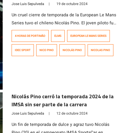
Jose Luis Sepulveda
|
19 de octubre 2024
Un cruel cierre de temporada de la European Le Mans
Series tuvo el chileno Nicolás Pino. El joven piloto fue
el encargado de largar la carrera para el equipo IDEC
4 HORAS DE PORTIMÃO
ELMS
EUROPEAN LE MANS SERIES
Sport Racing desde el sexto lugar, pero ya en el octavo
giro, en un excelente adelantamiento por el interior,
IDEC SPORT
NICO PINO
NICOLÁS PINO
NICOLAS PINO
dejó atrás al venezolano Manuel Maldonado […]
Nicolás Pino cerró la temporada 2024 de la
IMSA sin ser parte de la carrera
Jose Luis Sepulveda
|
12 de octubre 2024
Un fin de temporada de dulce y agraz tuvo Nicolás
Pino (20) en el campeonato IMSA SportsCar en