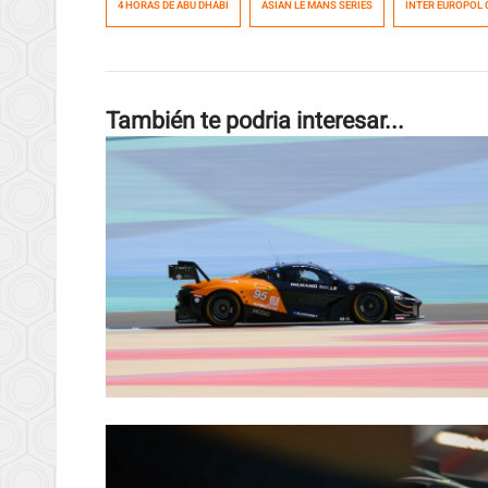
4 HORAS DE ABU DHABI
ASIAN LE MANS SERIES
INTER EUROPOL
También te podria interesar...