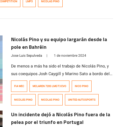
 COMPETITION
LMP3
NICOLAS PINO
Nicolás Pino y su equipo largarán desde la
pole en Bahréin
Jose Luis Sepulveda
|
1 de noviembre 2024
De menos a más ha sido el trabajo de Nicolás Pino, y
sus coequipos Josh Caygill y Marino Sato a bordo del
McLaren 720S LMGT3 Evo #95 del equipo United
FIA WEC
MCLAREN 720S LMGT3 EVO
NICO PINO
Autosports en el Circuito Internacional de Bahréin,
sede de la última fecha del Campeonato Mundial de
NICOLÁS PINO
NICOLAS PINO
UNITED AUTOSPORTS
Resistencia (WEC). A la hora de clasificar, Caygill
(piloto […]
Un incidente dejó a Nicolás Pino fuera de la
pelea por el triunfo en Portugal