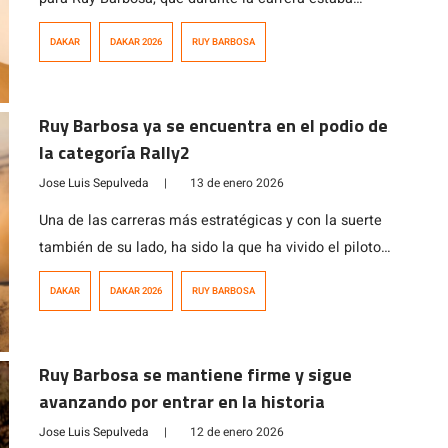
cronometrando tiempos que lo iban a dejar P11 en la
DAKAR
DAKAR 2026
RUY BARBOSA
clasificación general, se vio interrumpida tan solo 60
kms antes de la meta, específicamente a los 307 kms
de la etapa que unía el campamento refugio con […]
Ruy Barbosa ya se encuentra en el podio de
la categoría Rally2
Jose Luis Sepulveda
|
13 de enero 2026
Una de las carreras más estratégicas y con la suerte
también de su lado, ha sido la que ha vivido el piloto
nacional Ruy Barbosa en su categoría de debutante en
DAKAR
DAKAR 2026
RUY BARBOSA
esta cuadragésima octava edición del Rally Dakar
2026. El piloto nacional en lo que fue una nueva etapa
maratón, hoy largó a las 8:23 […]
Ruy Barbosa se mantiene firme y sigue
avanzando por entrar en la historia
Jose Luis Sepulveda
|
12 de enero 2026