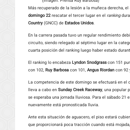
(Imagen: Prensa Ruy Barbosa)
Más recuperado de la lesión a la muñeca derecha, el 
domingo 22
rescatar el tercer lugar en el
ranking
dura
Country
(GNCC) de
Estados Unidos
.
En la carrera pasada tuvo un regular rendimiento deb
circuito, siendo relegado al séptimo lugar en la cate
cuarta posición del ranking luego haber estado durant
El ranking lo encabeza
Lyndon Snodgrass
con 151 pun
con 102,
Ruy Barbosa
con 101,
Angus Riordan
con 92 
La competencia de este domingo se efectuará en el c
lleva a cabo en
Sunday Creek Raceway
, una popular 
se esperaba una jornada lluviosa. Para el sábado 21 e
nuevamente está pronosticada lluvia.
Ante esta situación de aguacero, el piso estará cubie
que proporcionará poca tracción cuando está mojada, 