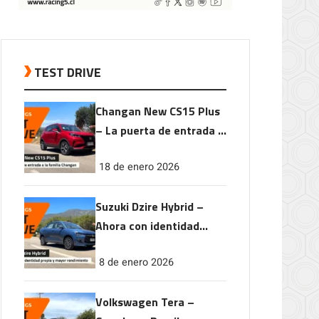
TEST DRIVE
Changan New CS15 Plus
– La puerta de entrada a
la familia Changan
18 de enero 2026
Suzuki Dzire Hybrid –
Ahora con identidad
propia y mayor
8 de enero 2026
rendimiento
Volkswagen Tera –