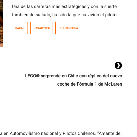
Una de las carreras más estratégicas y con la suerte
también de su lado, ha sido la que ha vivido el piloto
nacional Ruy Barbosa en su categoría de debutante en
DAKAR
DAKAR 2026
RUY BARBOSA
esta cuadragésima octava edición del Rally Dakar
2026. Recién en marzo del 2025, Ruy inició los
entrenamientos para pasar de la categoría enduro, al
[…]
LEGO® sorprende en Chile con réplica del nuevo
coche de Fórmula 1 de McLaren
ta en Automovilísmo nacional y Pilotos Chilenos. “Amante del