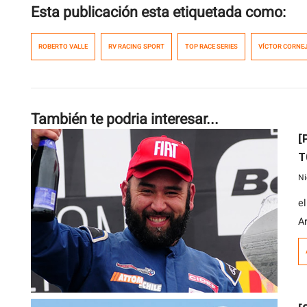
Esta publicación esta etiquetada como:
ROBERTO VALLE
RV RACING SPORT
TOP RACE SERIES
VÍCTOR CORNE
También te podria interesar...
[
T
Ni
e
A
c
O
c
d