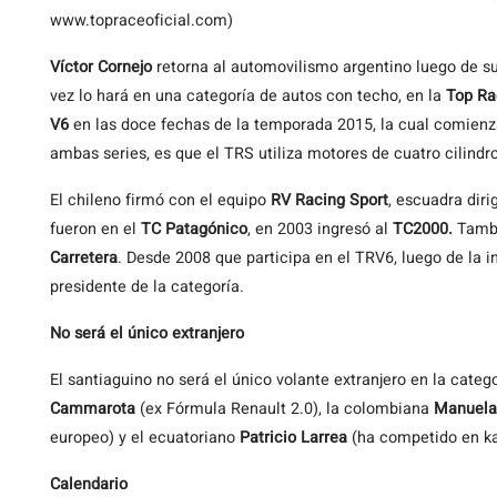
www.topraceoficial.com)
Víctor Cornejo
retorna al automovilismo argentino luego de s
vez lo hará en una categoría de autos con techo, en la
Top Ra
V6
en las doce fechas de la temporada 2015, la cual comien
ambas series, es que el TRS utiliza motores de cuatro cilind
El chileno firmó con el equipo
RV Racing Sport
, escuadra diri
fueron en el
TC Patagónico
, en 2003 ingresó al
TC2000.
Tambi
Carretera
. Desde 2008 que participa en el TRV6, luego de la i
presidente de la categoría.
No será el único extranjero
El santiaguino no será el único volante extranjero en la categ
Cammarota
(ex Fórmula Renault 2.0), la colombiana
Manuela
europeo) y el ecuatoriano
Patricio Larrea
(ha competido en kar
Calendario