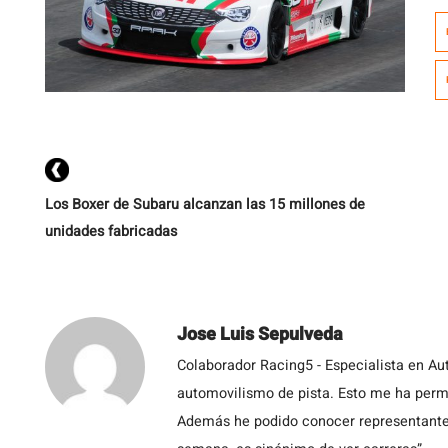
d
A
d
ca
d
Los Boxer de Subaru alcanzan las 15 millones de
unidades fabricadas
Jose Luis Sepulveda
Colaborador Racing5 - Especialista en Au
automovilismo de pista. Esto me ha permit
Además he podido conocer representantes