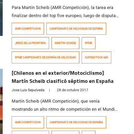
Para Martín Scheib (AMR Competición), la tarea era
finalizar dentro del top five europeo, luego de disputar
dos fechas del Campeonato de España de Velocidad y
AMR COMPETICION
CAMPEONATO DE VELOCIDAD DE ESPAÑA
una del Campeonato Mundial de Supersport. El
objetivo fue cumplido con creces tras disputar la
JEREZ DE LA FRONTERA
MARTIN SCHEIB
RFME
última fecha del CEV en Jerez de la Frontera y
conseguir el quinto lugar en la […]
RFME CAMPEONATO DE ESPAÑA DE VELOCIDAD
SUPERSTOCK 600
[Chilenos en el exterior/Motociclismo]
Martín Scheib clasificó séptimo en España
Jose Luis Sepulveda
|
28 de octubre 2017
Martín Scheib (AMR Competición), que venía
mostrando un alto ritmo de competición en el Mundial
de Supersport, logró dejar claro que el esfuerzo y el
AMR COMPETICION
CAMPEONATO DE VELOCIDAD DE ESPAÑA
roce sirven para mejorar tiempos y lograr buenos
resultados. Desde la séptima casilla largará este