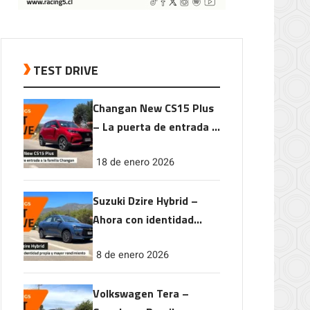
TEST DRIVE
Changan New CS15 Plus
– La puerta de entrada a
la familia Changan
18 de enero 2026
Suzuki Dzire Hybrid –
Ahora con identidad
propia y mayor
8 de enero 2026
rendimiento
Volkswagen Tera –