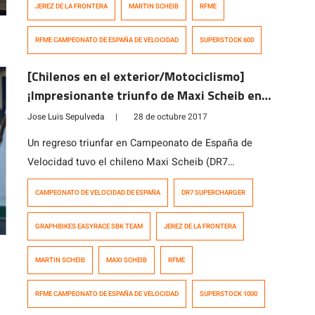
JEREZ DE LA FRONTERA
MARTIN SCHEIB
RFME
domingo en la carrera oficial del Superstock 600.
“Hemos trabajado muy enfocados en los resultados […]
RFME CAMPEONATO DE ESPAÑA DE VELOCIDAD
SUPERSTOCK 600
[Chilenos en el exterior/Motociclismo]
¡Impresionante triunfo de Maxi Scheib en
España!
Jose Luis Sepulveda
|
28 de octubre 2017
Un regreso triunfar en Campeonato de España de
Velocidad tuvo el chileno Maxi Scheib (DR7
Supercharger) en Jerez de la Frontera, sede de la
CAMPEONATO DE VELOCIDAD DE ESPAÑA
DR7 SUPERCHARGER
última fecha del campeonato 2017. El representante
de Aprilia dominó los entrenamientos y largó desde la
GRAPHBIKES EASYRACE SBK TEAM
JEREZ DE LA FRONTERA
pole position, largó bien y pudo alejarse de sus rivales.
A cinco vueltas del final, Carmelo Morales […]
MARTIN SCHEIB
MAXI SCHEIB
RFME
RFME CAMPEONATO DE ESPAÑA DE VELOCIDAD
SUPERSTOCK 1000