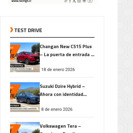
TEST DRIVE
Changan New CS15 Plus
– La puerta de entrada a
la familia Changan
18 de enero 2026
Suzuki Dzire Hybrid –
Ahora con identidad
propia y mayor
8 de enero 2026
rendimiento
Volkswagen Tera –