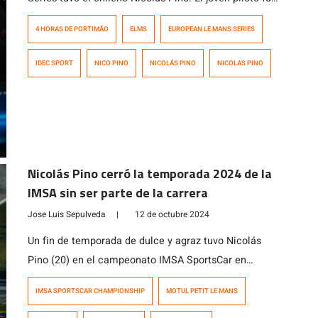
el encargado de largar la carrera para el equipo IDEC
4 HORAS DE PORTIMÃO
ELMS
EUROPEAN LE MANS SERIES
Sport Racing desde el sexto lugar, pero ya en el octavo
giro, en un excelente adelantamiento por el interior,
IDEC SPORT
NICO PINO
NICOLÁS PINO
NICOLAS PINO
dejó atrás al venezolano Manuel Maldonado […]
Nicolás Pino cerró la temporada 2024 de la
IMSA sin ser parte de la carrera
Jose Luis Sepulveda
|
12 de octubre 2024
Un fin de temporada de dulce y agraz tuvo Nicolás
Pino (20) en el campeonato IMSA SportsCar en
Estados Unidos. Ayer, Ben Keating, su coequipo, marcó
IMSA SPORTSCAR CHAMPIONSHIP
MOTUL PETIT LE MANS
la pole position para el LMP2 #2 del equipo United
Autosports USA en Road Atlanta (4.088 m) para lel