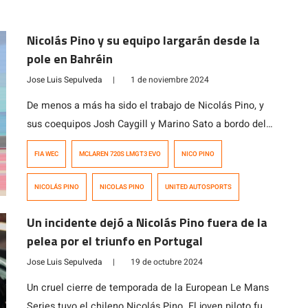
Nicolás Pino y su equipo largarán desde la
pole en Bahréin
Jose Luis Sepulveda
|
1 de noviembre 2024
De menos a más ha sido el trabajo de Nicolás Pino, y
sus coequipos Josh Caygill y Marino Sato a bordo del
McLaren 720S LMGT3 Evo #95 del equipo United
FIA WEC
MCLAREN 720S LMGT3 EVO
NICO PINO
Autosports en el Circuito Internacional de Bahréin,
sede de la última fecha del Campeonato Mundial de
NICOLÁS PINO
NICOLAS PINO
UNITED AUTOSPORTS
Resistencia (WEC). A la hora de clasificar, Caygill
(piloto […]
Un incidente dejó a Nicolás Pino fuera de la
pelea por el triunfo en Portugal
Jose Luis Sepulveda
|
19 de octubre 2024
Un cruel cierre de temporada de la European Le Mans
Series tuvo el chileno Nicolás Pino. El joven piloto fue