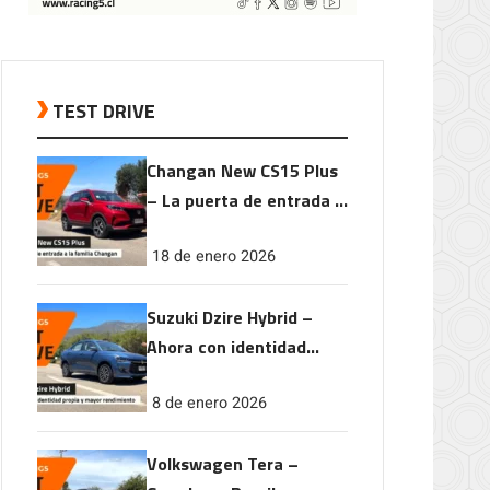
TEST DRIVE
Changan New CS15 Plus
– La puerta de entrada a
la familia Changan
18 de enero 2026
Suzuki Dzire Hybrid –
Ahora con identidad
propia y mayor
8 de enero 2026
rendimiento
Volkswagen Tera –