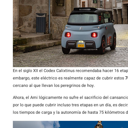
En el siglo XII el Codex Calixtinus recomendaba hacer 16 etap
embargo, este eléctrico es realmente capaz de cubrir estos
7
cercano al que llevan los peregrinos de hoy.
Ahora, el Ami lógicamente no sufre el sacrificio del cansanci
por lo que puede cubrir incluso tres etapas en un día, es dec
los tiempos de carga y la autonomía de hasta 75 kilómetros 