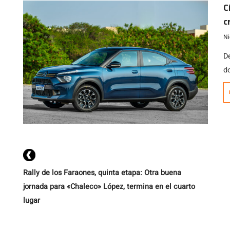
m
C
c
c
li
e
Ni
D
d
d
Rally de los Faraones, quinta etapa: Otra buena
jornada para «Chaleco» López, termina en el cuarto
lugar