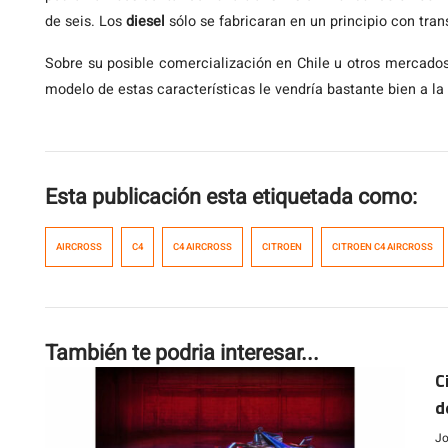
de seis. Los
diesel
sólo se fabricaran en un principio con tra
Sobre su posible comercialización en Chile u otros mercados
modelo de estas características le vendría bastante bien a la 
Esta publicación esta etiquetada como:
AIRCROSS
C4
C4 AIRCROSS
CITROEN
CITROEN C4 AIRCROSS
También te podria interesar...
C
d
Jo