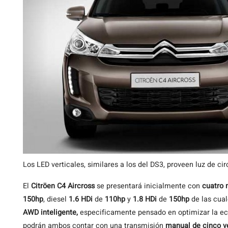
Los LED verticales, similares a los del DS3, proveen luz de cir
El
Citröen C4 Aircross
se presentará inicialmente con
cuatro 
150hp
, diesel
1.6 HDi
de
110hp
y
1.8 HDi
de
150hp
de las cual
AWD inteligente,
especificamente pensado en optimizar la e
podrán ambos contar con una transmisión
manual de cinco v