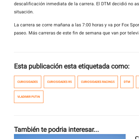
descalificación inmediata de la carrera. El DTM decidió no as
situación.
La carrera se corre mañana a las 7:00 horas y va por Fox Spor
paseo. Más carreras de este fin de semana que van por televi
Esta publicación esta etiquetada como:
CURIOSIDADES
CURIOSIDADES R5
CURIOSIDADES RACING5
DTM
VLADIMIR PUTIN
También te podria interesar...
C