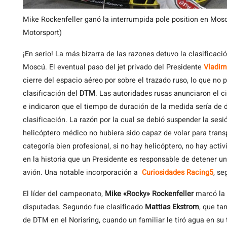
Mike Rockenfeller ganó la interrumpida pole position en Mos
Motorsport)
¡En serio! La más bizarra de las razones detuvo la clasificaci
Moscú. El eventual paso del jet privado del Presidente
Vladim
cierre del espacio aéreo por sobre el trazado ruso, lo que no p
clasificación del
DTM
. Las autoridades rusas anunciaron el c
e indicaron que el tiempo de duración de la medida sería de d
clasificación. La razón por la cual se debió suspender la sesi
helicóptero médico no hubiera sido capaz de volar para transp
categoría bien profesional, si no hay helicóptero, no hay acti
en la historia que un Presidente es responsable de detener u
avión. Una notable incorporación a
Curiosidades Racing5
, se
El líder del campeonato,
Mike «Rocky» Rockenfeller
marcó la p
disputadas. Segundo fue clasificado
Mattias Ekstrom
, que ta
de DTM en el Norisring, cuando un familiar le tiró agua en su 