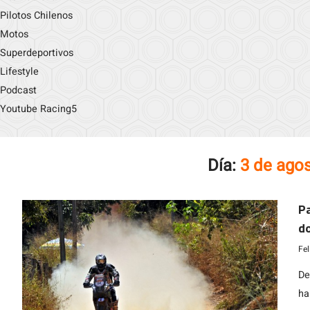
Pilotos Chilenos
Motos
Superdeportivos
Lifestyle
Podcast
Youtube Racing5
Día:
3 de ago
Pa
do
Fe
De
ha