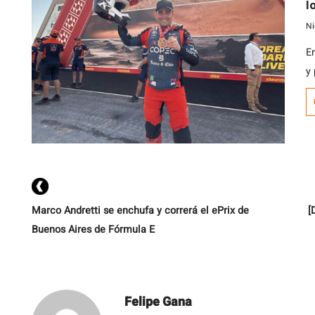
l
g
Ni
E
y
e
Marco Andretti se enchufa y correrá el ePrix de
[
Buenos Aires de Fórmula E
Felipe Gana