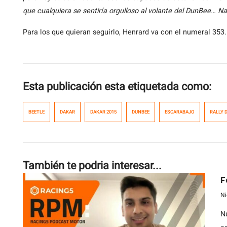
que cualquiera se sentiría orgulloso al volante del DunBee… Na
Para los que quieran seguirlo, Henrard va con el numeral 353.
Esta publicación esta etiquetada como:
BEETLE
DAKAR
DAKAR 2015
DUNBEE
ESCARABAJO
RALLY 
También te podria interesar...
F
Ni
N